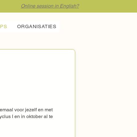
Online session in English?
PS
ORGANISATIES
emaal voor jezelf en met 
lus I en in oktober al te 