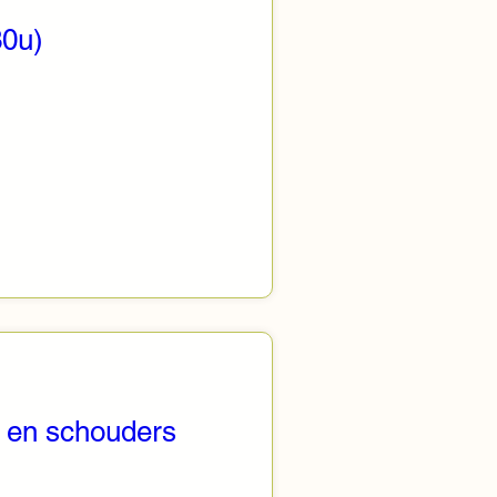
30u)
g en schouders