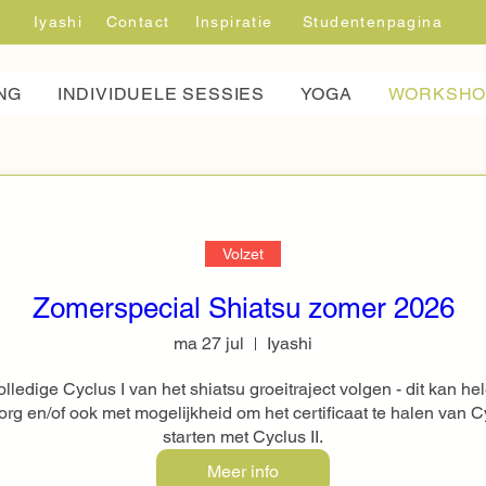
Iyashi
Contact
Inspiratie
Studentenpagina
NG
INDIVIDUELE SESSIES
YOGA
WORKSHO
Volzet
Zomerspecial Shiatsu zomer 2026
ma 27 jul
Iyashi
ledige Cyclus I van het shiatsu groeitraject volgen - dit kan hel
org en/of ook met mogelijkheid om het certificaat te halen van Cyc
starten met Cyclus II.
Meer info