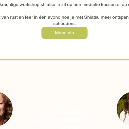
krachtige workshop shiatsu in zit op een mediatie kussen of op e
van rust en leer in één avond hoe je met Shiatsu meer ontspanni
schouders.
Meer info
IYASHI
Centrum voor heling
Tweekleinewegenstraat 71
3001 Heverlee