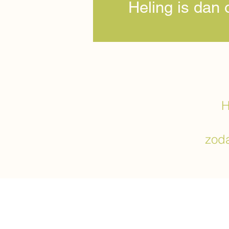
Heling is dan 
H
zoda