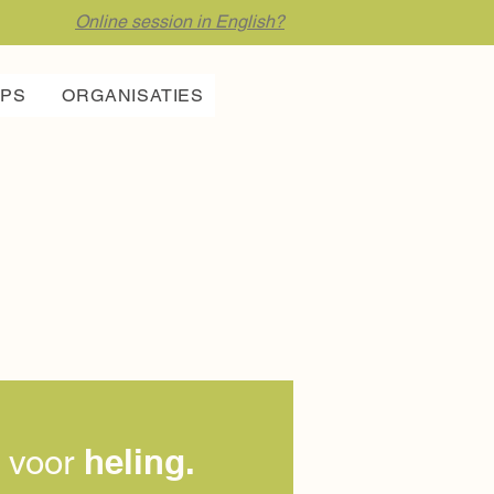
Online session in English?
PS
ORGANISATIES
heling.
t voor