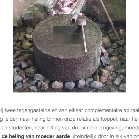
j twee tegengestelde en aan elkaar complementaire spira
g leiden naar heling binnen onze relatie als koppel, naar he
n en studenten, naar heling van de ruimere omgeving, moede
t
uiteindelijk door in elk van o
de heling van moeder aarde