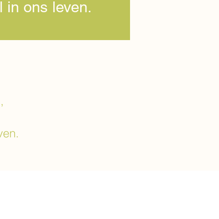
 in ons leven.
n,
even.