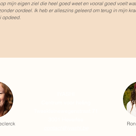
 op mijn eigen ziel die heel goed weet en vooral goed voelt wat 
onder oordeel. Ik heb er alleszins geleerd om terug in mijn kra
shi opdeed.
IYASHI
Centrum voor heling
Tweekleinewegenstraat 71
3001 Heverlee
eclerck
Ron
contact@iyashi.be