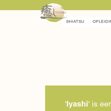
SHIATSU
OPLEIDI
Iyashi
'
' is e