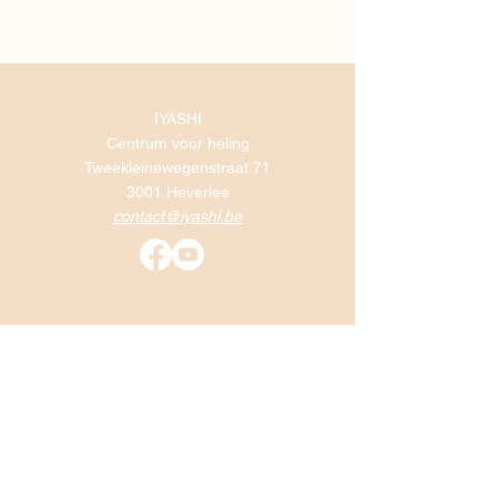
IYASHI
Centrum voor heling
Tweekleinewegenstraat 71
3001 Heverlee
contact@iyashi.be
Annelies Declerck